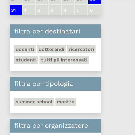
31
1
2
3
4
5
6
filtra per destinatari
docenti
dottorandi
ricercatori
studenti
tutti gli interessati
filtra per tipologia
summer school
mostre
filtra per organizzatore