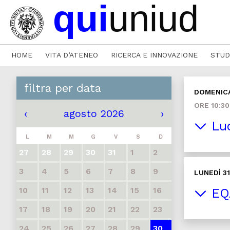
HOME
VITA D’ATENEO
RICERCA E INNOVAZIONE
STUD
filtra per data
DOMENIC
ORE 10:30
‹
agosto 2026
›
Luc
L
M
M
G
V
S
D
27
28
29
30
31
1
2
3
4
5
6
7
8
9
LUNEDÌ 3
10
11
12
13
14
15
16
EQA
17
18
19
20
21
22
23
24
25
26
27
28
29
30