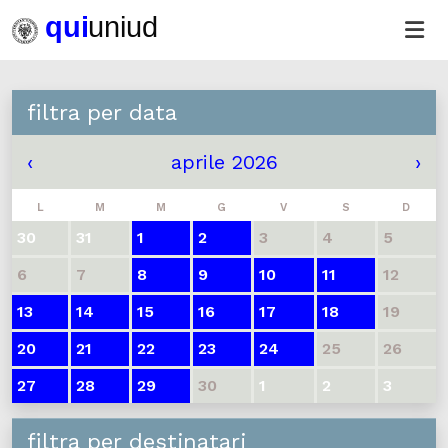
filtra per data
‹
aprile 2026
›
L
M
M
G
V
S
D
30
31
1
2
3
4
5
6
7
8
9
10
11
12
13
14
15
16
17
18
19
20
21
22
23
24
25
26
27
28
29
30
1
2
3
filtra per destinatari