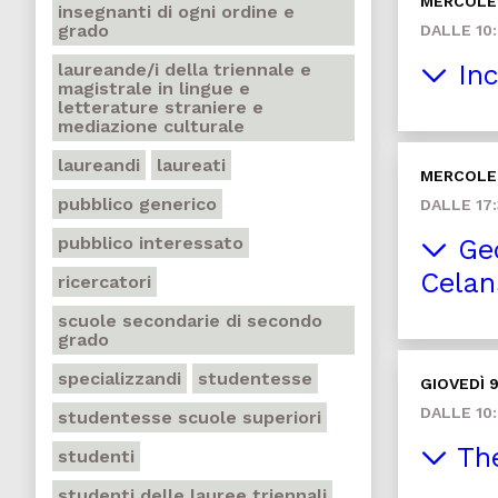
MERCOLED
insegnanti di ogni ordine e
grado
DALLE 10:
laureande/i della triennale e
Inc
magistrale in lingue e
letterature straniere e
mediazione culturale
laureandi
laureati
MERCOLED
pubblico generico
DALLE 17:
pubblico interessato
Ged
Celan
ricercatori
scuole secondarie di secondo
grado
specializzandi
studentesse
GIOVEDÌ 9
DALLE 10:
studentesse scuole superiori
The
studenti
studenti delle lauree triennali