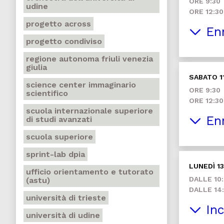
ORE 9:30
udine
ORE 12:30
progetto across
Enn
progetto condiviso
regione autonoma friuli venezia
giulia
SABATO 1
science center immaginario
ORE 9:30
scientifico
ORE 12:30
scuola internazionale superiore
Enn
di studi avanzati
scuola superiore
sprint-lab dpia
LUNEDÌ 13
ufficio orientamento e tutorato
DALLE 10:
(astu)
DALLE 14:
università di trieste
Inc
università di udine