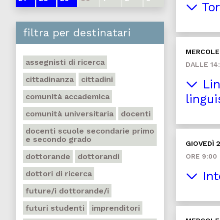
Tor
filtra per destinatari
MERCOLED
assegnisti di ricerca
DALLE 14:
cittadinanza
cittadini
Lin
comunità accademica
lingui
comunità universitaria
docenti
docenti scuole secondarie primo
e secondo grado
GIOVEDÌ 2
dottorande
dottorandi
ORE 9:00
dottori di ricerca
Int
future/i dottorande/i
futuri studenti
imprenditori