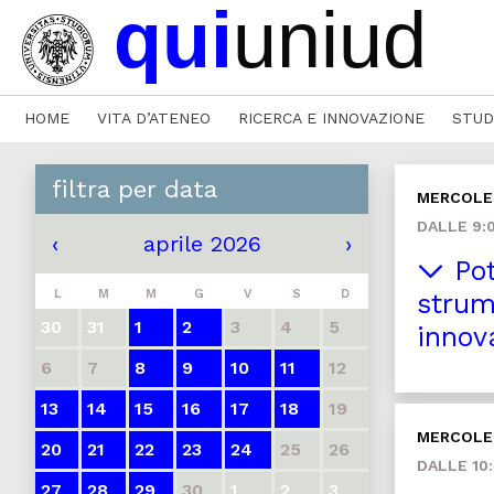
HOME
VITA D’ATENEO
RICERCA E INNOVAZIONE
STUD
filtra per data
MERCOLED
DALLE 9:0
‹
aprile 2026
›
Pot
L
M
M
G
V
S
D
strum
30
31
1
2
3
4
5
innov
6
7
8
9
10
11
12
13
14
15
16
17
18
19
MERCOLED
20
21
22
23
24
25
26
DALLE 10:
27
28
29
30
1
2
3