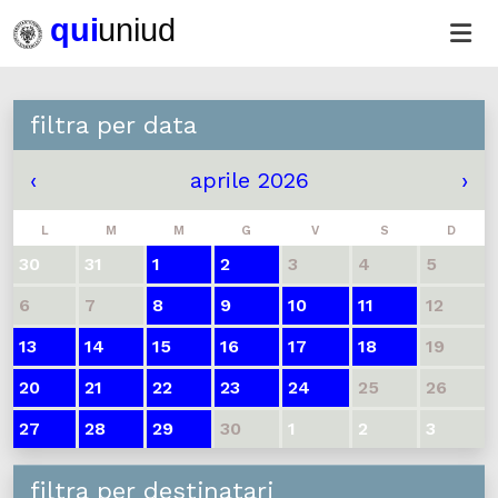
filtra per data
‹
aprile 2026
›
L
M
M
G
V
S
D
30
31
1
2
3
4
5
6
7
8
9
10
11
12
13
14
15
16
17
18
19
20
21
22
23
24
25
26
27
28
29
30
1
2
3
filtra per destinatari