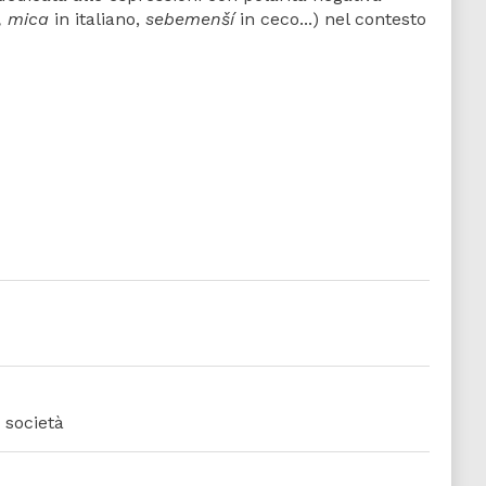
, mica
in italiano,
sebemenší
in ceco...) nel contesto
 società