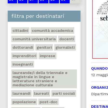
filtra per destinatari
cittadini
comunità accademica
comunità universitaria
docenti
dottorandi
genitori
giornalisti
imprenditori
imprese
insegnanti
QUANDO
laureande/i della triennale e
12 maggio
magistrale in lingue e
letterature straniere e
mediazione culturale
ORGANI
laureandi
laureati
parti sociali
Dipartim
popolazione
post-doc
DESTINA