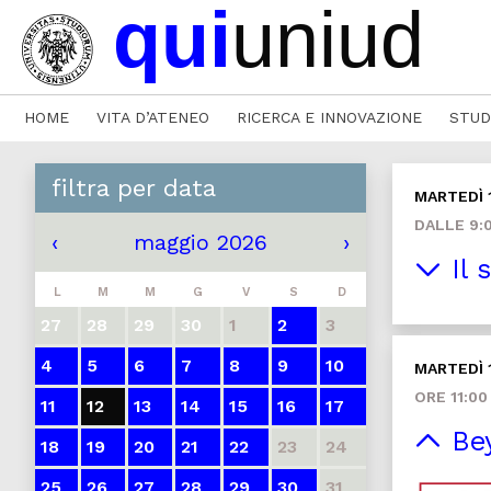
HOME
VITA D’ATENEO
RICERCA E INNOVAZIONE
STUD
filtra per data
MARTEDÌ 
DALLE 9:0
‹
maggio 2026
›
Il 
L
M
M
G
V
S
D
27
28
29
30
1
2
3
4
5
6
7
8
9
10
MARTEDÌ 
ORE 11:00
11
12
13
14
15
16
17
Bey
18
19
20
21
22
23
24
25
26
27
28
29
30
31