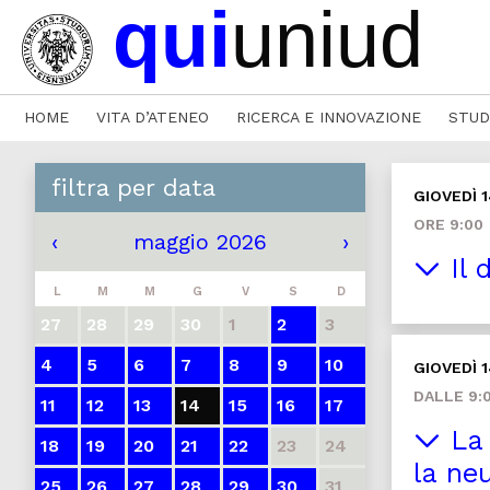
HOME
VITA D’ATENEO
RICERCA E INNOVAZIONE
STUD
filtra per data
GIOVEDÌ 
ORE 9:00
‹
maggio 2026
›
Il 
L
M
M
G
V
S
D
27
28
29
30
1
2
3
4
5
6
7
8
9
10
GIOVEDÌ 
DALLE 9:0
11
12
13
14
15
16
17
La 
18
19
20
21
22
23
24
la ne
25
26
27
28
29
30
31