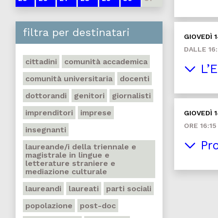
filtra per destinatari
GIOVEDÌ 
DALLE 16:
cittadini
comunità accademica
L’E
comunità universitaria
docenti
dottorandi
genitori
giornalisti
imprenditori
imprese
GIOVEDÌ 
ORE 16:15
insegnanti
Pro
laureande/i della triennale e
magistrale in lingue e
letterature straniere e
mediazione culturale
laureandi
laureati
parti sociali
popolazione
post-doc