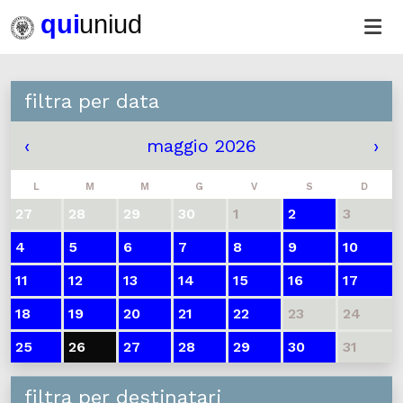
filtra per data
‹
maggio 2026
›
L
M
M
G
V
S
D
27
28
29
30
1
2
3
4
5
6
7
8
9
10
11
12
13
14
15
16
17
18
19
20
21
22
23
24
25
26
27
28
29
30
31
filtra per destinatari