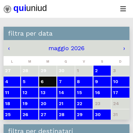
filtra per data
‹
maggio 2026
›
L
M
M
G
V
S
D
27
28
29
30
1
2
3
4
5
6
7
8
9
10
11
12
13
14
15
16
17
18
19
20
21
22
23
24
25
26
27
28
29
30
31
filtra per destinatari