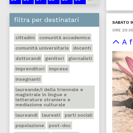
filtra per destinatari
SABATO 
ORE 20:3
cittadini
comunità accademica
A f
comunità universitaria
docenti
dottorandi
genitori
giornalisti
imprenditori
imprese
insegnanti
laureande/i della triennale e
magistrale in lingue e
letterature straniere e
mediazione culturale
laureandi
laureati
parti sociali
popolazione
post-doc