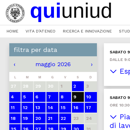
HOME
VITA D’ATENEO
RICERCA E INNOVAZIONE
STUD
filtra per data
SABATO 
DALLE 9:0
‹
maggio 2026
›
Esp
L
M
M
G
V
S
D
27
28
29
30
1
2
3
4
5
6
7
8
9
10
SABATO 
ORE 10:30
11
12
13
14
15
16
17
Pia
18
19
20
21
22
23
24
di la
25
26
27
28
29
30
31