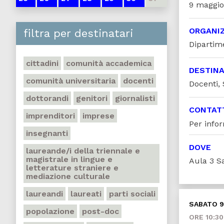
9 maggio 
ORGANI
filtra per destinatari
Dipartim
cittadini
comunità accademica
DESTINA
comunità universitaria
docenti
Docenti, 
dottorandi
genitori
giornalisti
CONTAT
imprenditori
imprese
Per info
insegnanti
DOVE
laureande/i della triennale e
magistrale in lingue e
Aula 3 S
letterature straniere e
mediazione culturale
laureandi
laureati
parti sociali
SABATO 
popolazione
post-doc
ORE 10:30