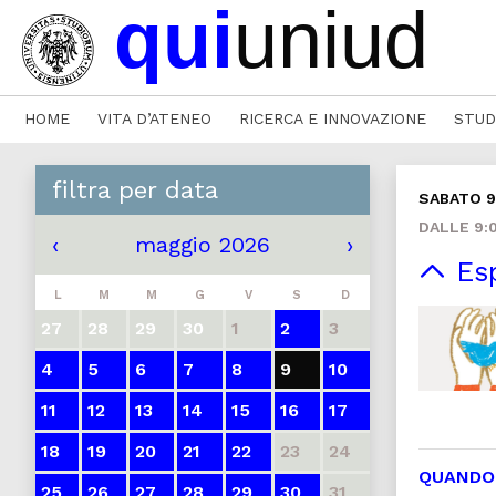
HOME
VITA D’ATENEO
RICERCA E INNOVAZIONE
STUD
filtra per data
SABATO 
DALLE 9:0
‹
maggio 2026
›
Esp
L
M
M
G
V
S
D
27
28
29
30
1
2
3
4
5
6
7
8
9
10
11
12
13
14
15
16
17
18
19
20
21
22
23
24
QUANDO
25
26
27
28
29
30
31