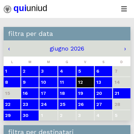
filtra per data
‹
giugno 2026
›
L
M
M
G
V
S
D
1
2
3
4
5
6
7
8
9
10
11
12
13
14
15
16
17
18
19
20
21
22
23
24
25
26
27
28
29
30
1
2
3
4
5
filtra per destinatari