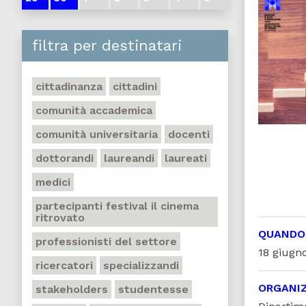
filtra per destinatari
cittadinanza
cittadini
comunità accademica
comunità universitaria
docenti
dottorandi
laureandi
laureati
medici
partecipanti festival il cinema
ritrovato
QUANDO
professionisti del settore
18 giugno
ricercatori
specializzandi
ORGANI
stakeholders
studentesse