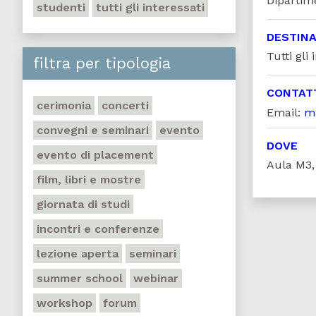
Dipartim
studenti
tutti gli interessati
DESTINA
Tutti gli 
filtra per tipologia
CONTAT
cerimonia
concerti
Email:
m
convegni e seminari
evento
DOVE
evento di placement
Aula M3, 
film, libri e mostre
giornata di studi
incontri e conferenze
lezione aperta
seminari
summer school
webinar
workshop
forum