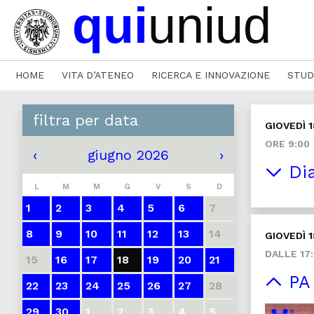
HOME
VITA D’ATENEO
RICERCA E INNOVAZIONE
STUD
filtra per data
GIOVEDÌ 
ORE 9:00
‹
giugno 2026
›
Dia
L
M
M
G
V
S
D
1
2
3
4
5
6
7
8
9
10
11
12
13
14
GIOVEDÌ 
DALLE 17:
15
16
17
18
19
20
21
PA 
22
23
24
25
26
27
28
29
30
1
2
3
4
5