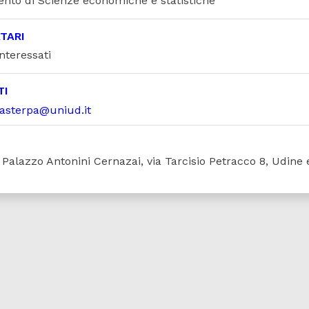
ento di Scienze economiche e statistiche
TARI
interessati
TI
asterpa@uniud.it
Palazzo Antonini Cernazai, via Tarcisio Petracco 8, Udine 