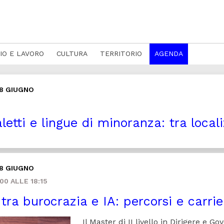
IO E LAVORO
CULTURA
TERRITORIO
AGENDA
18 GIUGNO
letti e lingue di minoranza: tra local
18 GIUGNO
00 ALLE 18:15
tra burocrazia e IA: percorsi e carrie
Il Master di II livello in Dirigere e G