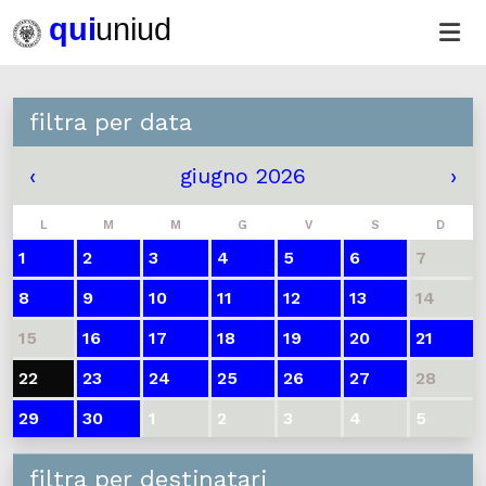
filtra per data
‹
giugno 2026
›
L
M
M
G
V
S
D
1
2
3
4
5
6
7
8
9
10
11
12
13
14
15
16
17
18
19
20
21
22
23
24
25
26
27
28
29
30
1
2
3
4
5
filtra per destinatari