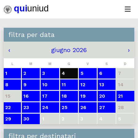
filtra per data
‹
giugno 2026
›
L
M
M
G
V
S
D
1
2
3
4
5
6
7
8
9
10
11
12
13
14
15
16
17
18
19
20
21
22
23
24
25
26
27
28
29
30
1
2
3
4
5
filtra per destinatari