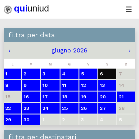
filtra per data
‹
giugno 2026
›
L
M
M
G
V
S
D
1
2
3
4
5
6
7
8
9
10
11
12
13
14
15
16
17
18
19
20
21
22
23
24
25
26
27
28
29
30
1
2
3
4
5
filtra per destinatari