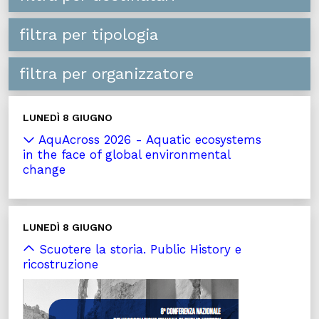
filtra per tipologia
filtra per organizzatore
LUNEDÌ 8 GIUGNO
AquAcross 2026 - Aquatic ecosystems
in the face of global environmental
change
LUNEDÌ 8 GIUGNO
Scuotere la storia. Public History e
ricostruzione