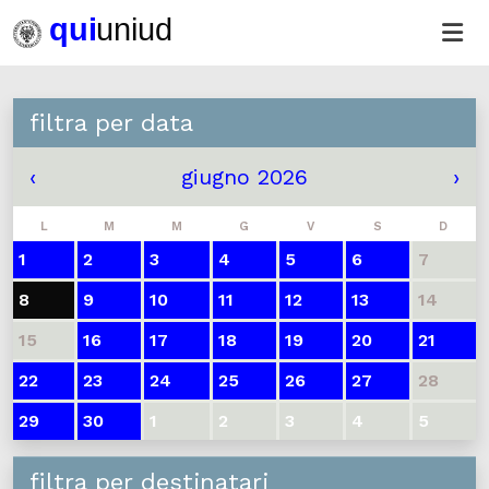
filtra per data
‹
giugno 2026
›
L
M
M
G
V
S
D
1
2
3
4
5
6
7
8
9
10
11
12
13
14
15
16
17
18
19
20
21
22
23
24
25
26
27
28
29
30
1
2
3
4
5
filtra per destinatari