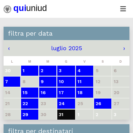
filtra per data
‹
luglio 2025
›
L
M
M
G
V
S
D
30
1
2
3
4
5
6
7
8
9
10
11
12
13
14
15
16
17
18
19
20
21
22
23
24
25
26
27
28
29
30
31
1
2
3
filtra per destinatari