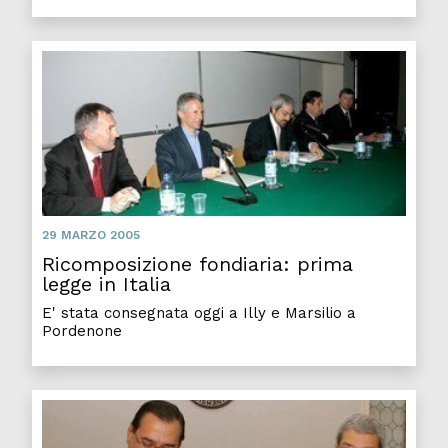
Ricom
29 MARZO 2005
Ricomposizione fondiaria: prima
legge in Italia
E' stata consegnata oggi a Illy e Marsilio a
Pordenone
Prest