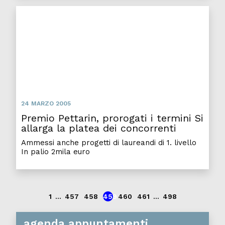
Premio Pettarin, prorogati i termini Si allarga la plat
24 MARZO 2005
Premio Pettarin, prorogati i termini Si
allarga la platea dei concorrenti
Ammessi anche progetti di laureandi di 1. livello
In palio 2mila euro
1
...
457
458
459
460
461
...
498
agenda appuntamenti