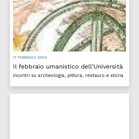
Il fe
11 FEBBRAIO 2004
Il febbraio umanistico dell'Università
incontri su archeologia, pittura, restauro e storia
Costituzione europea, conferenza nell'ambito del mas