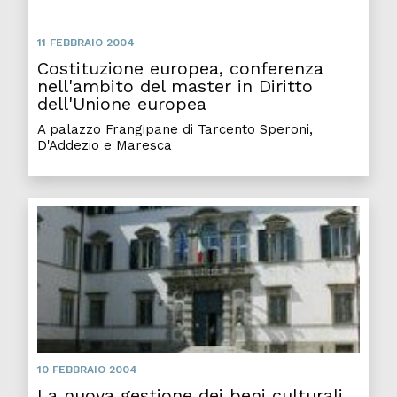
11 FEBBRAIO 2004
Costituzione europea, conferenza
nell'ambito del master in Diritto
dell'Unione europea
A palazzo Frangipane di Tarcento Speroni,
D'Addezio e Maresca
La nu
10 FEBBRAIO 2004
La nuova gestione dei beni culturali,