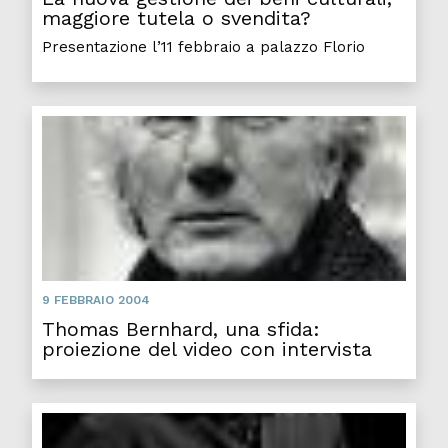
maggiore tutela o svendita?
Presentazione l’11 febbraio a palazzo Florio
Thoma
9 FEBBRAIO 2004
Thomas Bernhard, una sfida:
proiezione del video con intervista
Gigi 