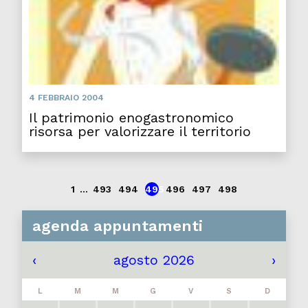
4 FEBBRAIO 2004
Il patrimonio enogastronomico
risorsa per valorizzare il territorio
1
...
493
494
495
496
497
498
agenda appuntamenti
‹
agosto 2026
›
L
M
M
G
V
S
D