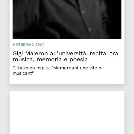
9 FEBBRAIO 2004
Gigi Maieron all'università, recital tra
musica, memoria e poesia
Cittàteneo ospita "Memoreant une vite di
musicant"
Il materiale didattico? Ora è scaricabile anche da ca