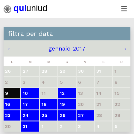
filtra per data
‹
gennaio 2017
›
L
M
M
G
V
S
D
26
27
28
29
30
31
1
2
3
4
5
6
7
8
9
10
11
12
13
14
15
16
17
18
19
20
21
22
23
24
25
26
27
28
29
30
31
1
2
3
4
5