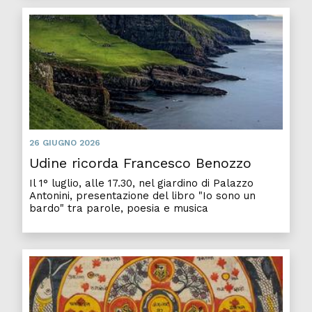
Udine
26 GIUGNO 2026
Udine ricorda Francesco Benozzo
Il 1° luglio, alle 17.30, nel giardino di Palazzo
Antonini, presentazione del libro "Io sono un
bardo" tra parole, poesia e musica
Europ