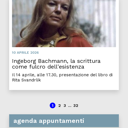
Ingeb
10 APRILE 2026
Ingeborg Bachmann, la scrittura
come fulcro dell'esistenza
Il 14 aprile, alle 17.30, presentazione del libro di
Rita Svandrlik
1
2
3
...
32
agenda appuntamenti