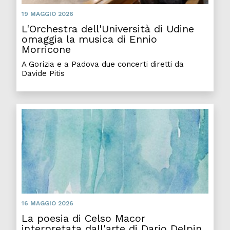
19 MAGGIO 2026
L'Orchestra dell'Università di Udine
omaggia la musica di Ennio
Morricone
A Gorizia e a Padova due concerti diretti da
Davide Pitis
La po
16 MAGGIO 2026
La poesia di Celso Macor
interpretata dall'arte di Dario Delpin