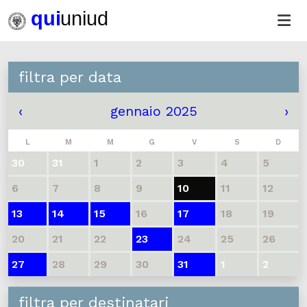
filtra per data
‹
gennaio 2025
›
L
M
M
G
V
S
D
30
31
1
2
3
4
5
6
7
8
9
10
11
12
13
14
15
16
17
18
19
20
21
22
23
24
25
26
27
28
29
30
31
1
2
filtra per destinatari