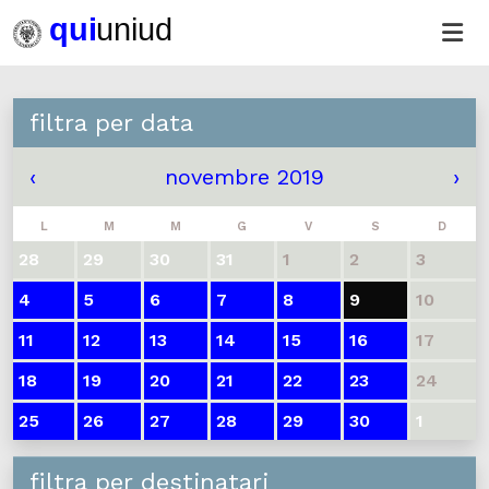
filtra per data
‹
novembre 2019
›
L
M
M
G
V
S
D
28
29
30
31
1
2
3
4
5
6
7
8
9
10
11
12
13
14
15
16
17
18
19
20
21
22
23
24
25
26
27
28
29
30
1
filtra per destinatari