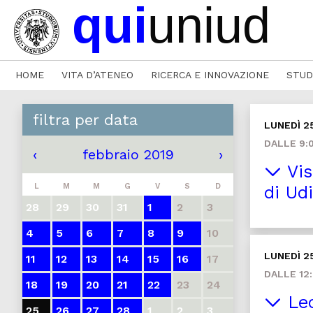
HOME
VITA D’ATENEO
RICERCA E INNOVAZIONE
STUD
filtra per data
LUNEDÌ 2
DALLE 9:0
‹
febbraio 2019
›
Vis
L
M
M
G
V
S
D
di Ud
28
29
30
31
1
2
3
4
5
6
7
8
9
10
LUNEDÌ 2
11
12
13
14
15
16
17
DALLE 12:
18
19
20
21
22
23
24
Lec
25
26
27
28
1
2
3