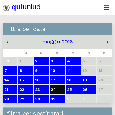
filtra per data
‹
maggio 2018
›
L
M
M
G
V
S
D
30
1
2
3
4
5
6
7
8
9
10
11
12
13
14
15
16
17
18
19
20
21
22
23
24
25
26
27
28
29
30
31
1
2
3
filtra per destinatari