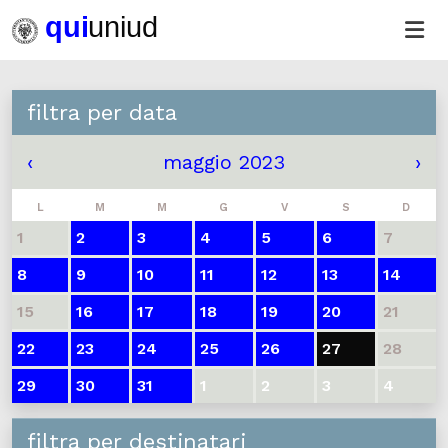
filtra per data
‹
maggio 2023
›
L
M
M
G
V
S
D
1
2
3
4
5
6
7
8
9
10
11
12
13
14
15
16
17
18
19
20
21
22
23
24
25
26
27
28
29
30
31
1
2
3
4
filtra per destinatari