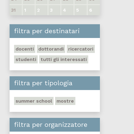
31
1
2
3
4
5
6
filtra per destinatari
docenti
dottorandi
ricercatori
studenti
tutti gli interessati
filtra per tipologia
summer school
mostre
filtra per organizzatore