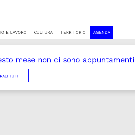
IO E LAVORO
CULTURA
TERRITORIO
AGENDA
esto mese non ci sono appuntamenti c
ali tutti