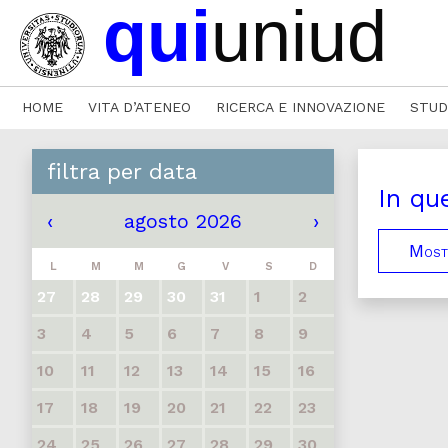
HOME
VITA D’ATENEO
RICERCA E INNOVAZIONE
STUD
filtra per data
In qu
‹
agosto 2026
›
Mostr
L
M
M
G
V
S
D
27
28
29
30
31
1
2
3
4
5
6
7
8
9
10
11
12
13
14
15
16
17
18
19
20
21
22
23
24
25
26
27
28
29
30