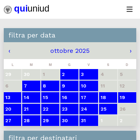
filtra per data
‹
ottobre 2025
›
L
M
M
G
V
S
D
29
30
1
2
3
4
5
6
7
8
9
10
11
12
13
14
15
16
17
18
19
20
21
22
23
24
25
26
27
28
29
30
31
1
2
filtra per destinatari