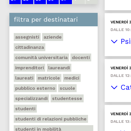
filtra per destinatari
VENERDÌ 
DALLE 10:
assegnisti
aziende
Psi
cittadinanza
comunità universitaria
docenti
imprenditori
laureandi
VENERDÌ 
DALLE 12:
laureati
matricole
medici
Cat
pubblico esterno
scuole
specializzandi
studentesse
studenti
VENERDÌ 
studenti di relazioni pubbliche
DALLE 13:
studenti in mobilità