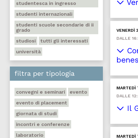
Ver
studentesca in ingresso
studenti internazionali
studenti scuole secondarie di ii
grado
VENERDÌ 
DALLE 16:
studiosi
tutti gli interessati
Com
università
benes
filtra per tipologia
MARTEDÌ
convegni e seminari
evento
DALLE 12:
evento di placement
Il 
giornata di studi
incontri e conferenze
laboratorio
MARTEDÌ