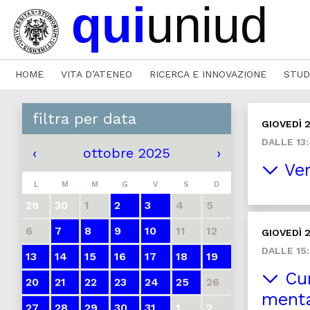
HOME
VITA D’ATENEO
RICERCA E INNOVAZIONE
STUD
filtra per data
GIOVEDÌ 
DALLE 13:
‹
ottobre 2025
›
Ver
L
M
M
G
V
S
D
29
30
1
2
3
4
5
6
7
8
9
10
11
12
GIOVEDÌ 
DALLE 15:
13
14
15
16
17
18
19
Cur
20
21
22
23
24
25
26
ment
27
28
29
30
31
1
2