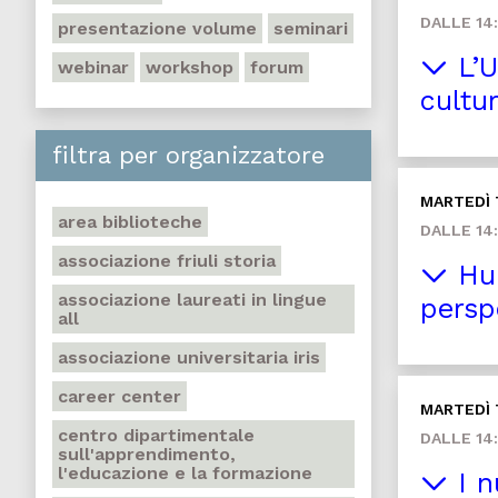
DALLE 14:
presentazione volume
seminari
L’U
webinar
workshop
forum
cultu
filtra per organizzatore
MARTEDÌ
area biblioteche
DALLE 14:
associazione friuli storia
Hum
associazione laureati in lingue
persp
all
associazione universitaria iris
career center
MARTEDÌ
centro dipartimentale
DALLE 14:
sull'apprendimento,
l'educazione e la formazione
I n