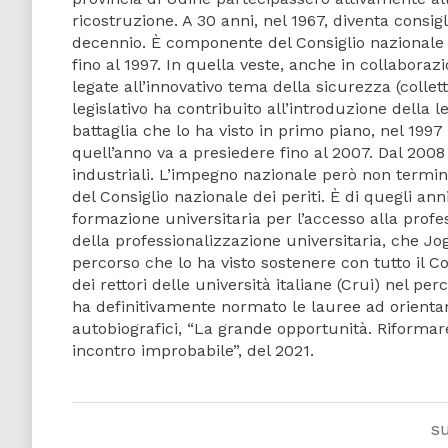
ricostruzione. A 30 anni, nel 1967, diventa consigli
decennio. È componente del Consiglio nazionale de
fino al 1997. In quella veste, anche in collabora
legate all’innovativo tema della sicurezza (collett
legislativo ha contribuito all’introduzione della l
battaglia che lo ha visto in primo piano, nel 1997 v
quell’anno va a presiedere fino al 2007. Dal 2008 a
industriali. L’impegno nazionale però non termi
del Consiglio nazionale dei periti. È di quegli an
formazione universitaria per l’accesso alla profe
della professionalizzazione universitaria, che Jo
percorso che lo ha visto sostenere con tutto il Co
dei rettori delle università italiane (Crui) nel p
ha definitivamente normato le lauree ad orienta
autobiografici, “La grande opportunità. Riformare
incontro improbabile”, del 2021.
s