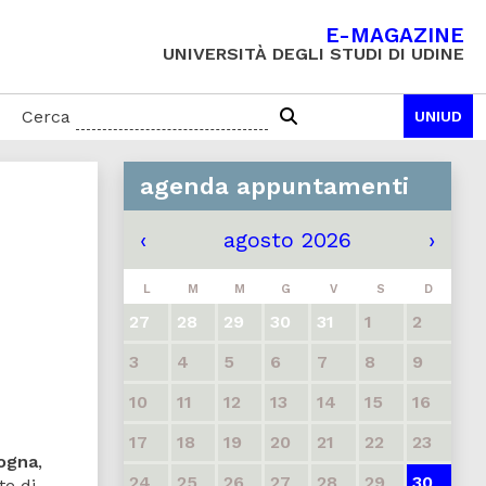
E-MAGAZINE
UNIVERSITÀ DEGLI STUDI DI UDINE
Cerca
UNIUD
agenda appuntamenti
‹
agosto 2026
›
L
M
M
G
V
S
D
27
28
29
30
31
1
2
3
4
5
6
7
8
9
10
11
12
13
14
15
16
17
18
19
20
21
22
23
Jogna
,
24
25
26
27
28
29
30
te di