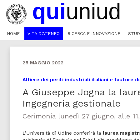
HOME
VITA D’ATENEO
RICERCA E INNOVAZIONE
STUD
25 MAGGIO 2022
Alfiere dei periti industriali italiani e fautore 
A Giuseppe Jogna la laur
Ingegneria gestionale
Cerimonia lunedì 27 giugno, alle 11,
L’Università di Udine conferirà la
laurea magistr
originario di Forgaria del Friuli, già presidente dei