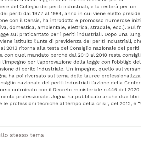
ere del Collegio dei periti industriali, e lo resterà per un
i periti dal 1977 al 1984, anno in cui viene eletto presid
zione con il Censis, ha introdotto e promosso numerose inizi
iva, domestica, ambientale, elettrica, stradale, ecc.). Sul f
egge sul praticantato per i periti industriali. Dopo una lung
iene istituito l’Ente di previdenza dei periti industriali, c
l 2013 ritorna alla testa del Consiglio nazionale dei periti
na con quel mandato perché dal 2013 al 2018 resta consigl
ni l’impegno per l’approvazione della legge con l’obbligo del
ssione di perito industriale. Un impegno, quello sul versan
gna ha poi riversato sul tema delle lauree professionalizza
nsiglio nazionale dei periti industriali l’azione della Confe
ercorso culminato con il Decreto ministeriale n.446 del 2020
mento professionale. Jogna ha pubblicato anche due libri
 le professioni tecniche al tempo della crisi”, del 2012, e 
ullo stesso tema