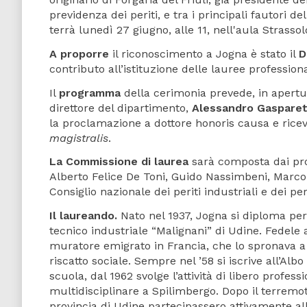
previdenza dei periti, e tra i principali fautori d
terrà lunedì 27 giugno, alle 11, nell'aula Strasso
A proporre
il riconoscimento a Jogna è stato il
D
contributo all’istituzione delle lauree profession
Il
programma
della cerimonia prevede, in apertura
direttore del dipartimento,
Alessandro Gaspare
la proclamazione a dottore honoris causa e rice
magistralis
.
La Commissione di laurea
sarà composta dai pro
Alberto Felice De Toni, Guido Nassimbeni, Marco 
Consiglio nazionale dei periti industriali e dei per
Il laureando.
Nato nel 1937, Jogna si diploma perit
tecnico industriale “Malignani” di Udine. Fedele
muratore emigrato in Francia, che lo spronava a 
riscatto sociale. Sempre nel ’58 si iscrive all’Al
scuola, dal 1962 svolge l’attività di libero profes
multidisciplinare a Spilimbergo. Dopo il terremot
provincia di Udine partecipassero attivamente al