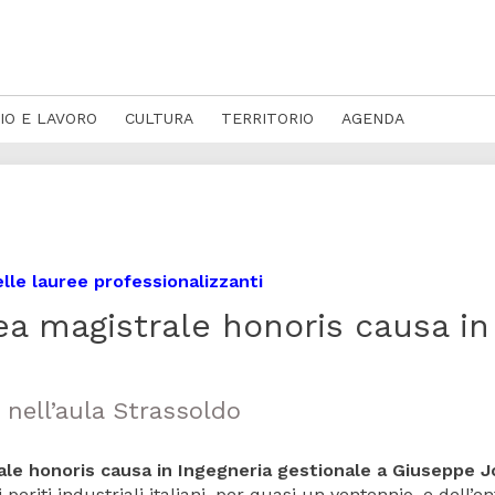
IO E LAVORO
CULTURA
TERRITORIO
AGENDA
delle lauree professionalizzanti
ea magistrale honoris causa in
 nell’aula Strassoldo
ale honoris causa in Ingegneria gestionale a Giuseppe 
 periti industriali italiani, per quasi un ventennio, e dell’en