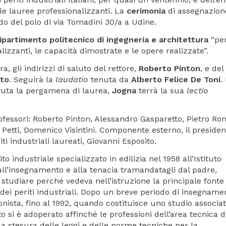
elle lauree professionalizzanti. La
cerimonia
di assegnazione
ldo del polo di via Tomadini 30/a a Udine.
ipartimento politecnico di ingegneria e architettura
“per
alizzanti, le capacità dimostrate e le opere realizzate”.
, gli indirizzi di saluto del rettore,
Roberto Pinton
, e del
tto
. Seguirà la
laudatio
tenuta da
Alberto Felice De Toni
.
vuta la pergamena di laurea,
Jogna
terrà la sua
lectio
fessori: Roberto Pinton, Alessandro Gasparetto, Pietro Ro
Petti, Domenico Visintini. Componente esterno, il presiden
iti industriali laureati, Giovanni Esposito.
o industriale specializzato in edilizia nel 1958 all’Istituto
 all’insegnamento e alla tenacia tramandatagli dal padre,
studiare perché vedeva nell’istruzione la principale fonte 
bo dei periti industriali. Dopo un breve periodo di insegname
sionista, fino al 1992, quando costituisce uno studio associa
o si è adoperato affinché le professioni dell’area tecnica d
la stesura delle leggi e delle norme tecniche per la