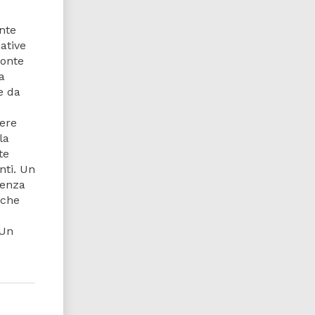
ente
ative
ronte
a
he da
iere
la
te
nti. Un
renza
 che
“Un