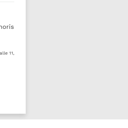
noris
lle 11,