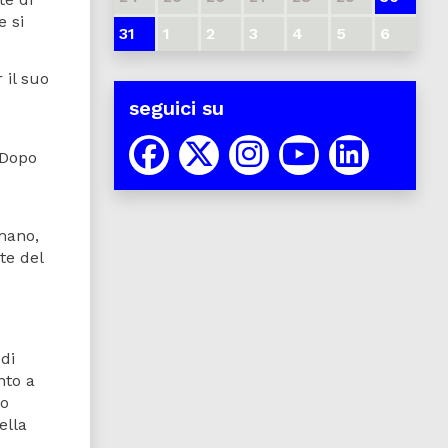
 si
31
1
2
3
4
5
6
 il suo
seguici su
 Dopo
mano,
te del
di
nto a
to
ella