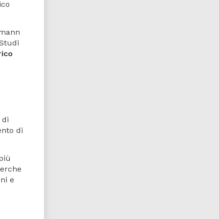
ico
rmann
 Studi
rico
 di
ento di
più
cerche
ni e