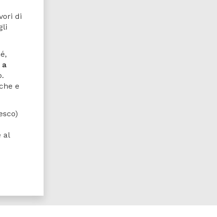
vori di
gli
é,
 a
o.
rche e
esco)
 al