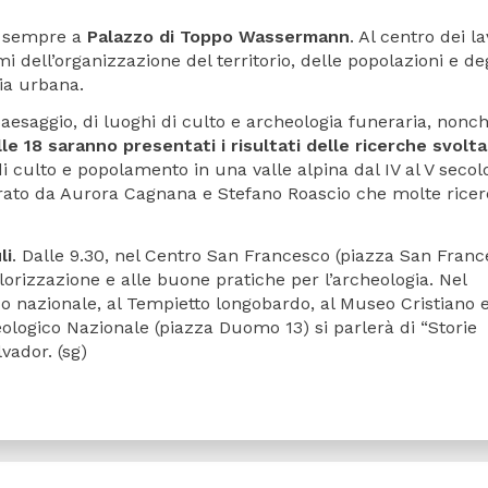
o sempre a
Palazzo di Toppo Wassermann
. Al centro dei la
emi dell’organizzazione del territorio, delle popolazioni e de
gia urbana.
 paesaggio, di luoghi di culto e archeologia funeraria, nonch
lle 18 saranno presentati i risultati delle ricerche svolta
i culto e popolamento in una valle alpina dal IV al V secol
urato da Aurora Cagnana e Stefano Roascio che molte rice
li
. Dalle 9.30, nel Centro San Francesco (piazza San Franc
valorizzazione e alle buone pratiche per l’archeologia. Nel
co nazionale, al Tempietto longobardo, al Museo Cristiano e
ologico Nazionale (piazza Duomo 13) si parlerà di “Storie
vador. (sg)