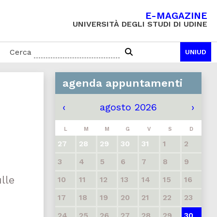
E-MAGAZINE
UNIVERSITÀ DEGLI STUDI DI UDINE
Cerca
UNIUD
agenda appuntamenti
‹
agosto 2026
›
L
M
M
G
V
S
D
27
28
29
30
31
1
2
3
4
5
6
7
8
9
lle
10
11
12
13
14
15
16
17
18
19
20
21
22
23
24
25
26
27
28
29
30