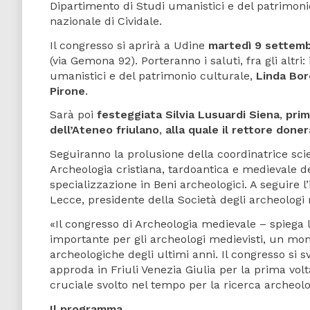
Dipartimento di Studi umanistici e del patrimoni
nazionale di Cividale.
Il congresso si aprirà a Udine
martedì 9 settem
(via Gemona 92). Porteranno i saluti, fra gli altri: 
umanistici e del patrimonio culturale,
Linda Bo
Pirone
.
Sarà poi
festeggiata Silvia Lusuardi Siena
,
prim
dell’Ateneo friulano
,
alla quale il rettore donerà
Seguiranno la prolusione della coordinatrice sci
Archeologia cristiana, tardoantica e medievale del
specializzazione in Beni archeologici. A seguire l
Lecce, presidente della Società degli archeologi 
«Il congresso di Archeologia medievale – spiega
importante per gli archeologi medievisti, un mo
archeologiche degli ultimi anni. Il congresso si sv
approda in Friuli Venezia Giulia per la prima volta
cruciale svolto nel tempo per la ricerca archeo
Il programma