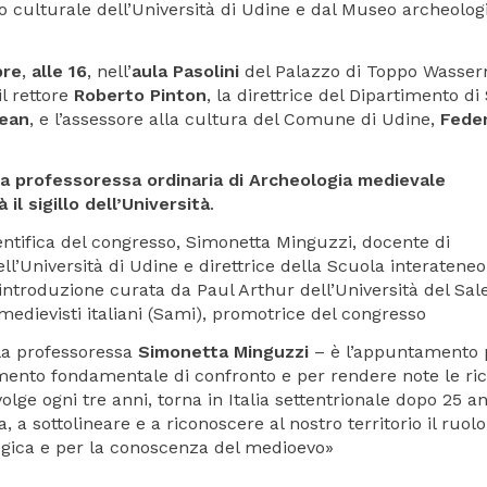
o culturale dell’Università di Udine e dal Museo archeolog
bre
,
alle 16
, nell’
aula Pasolini
del Palazzo di Toppo Wasse
il rettore
Roberto Pinton
, la direttrice del Dipartimento di
rean
, e l’assessore alla cultura del Comune di Udine,
Fede
a professoressa ordinaria di Archeologia medievale
 il sigillo dell’Università
.
entifica del congresso, Simonetta Minguzzi, docente di
l’Università di Udine e direttrice della Scuola interateneo
’introduzione curata da Paul Arthur dell’Università del Sal
medievisti italiani (Sami), promotrice del congresso
 la professoressa
Simonetta Minguzzi
– è l’appuntamento 
mento fondamentale di confronto e per rendere note le ri
olge ogni tre anni, torna in Italia settentrionale dopo 25 an
, a sottolineare e a riconoscere al nostro territorio il ruolo
logica e per la conoscenza del medioevo»