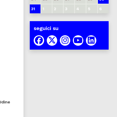
31
1
2
3
4
5
6
seguici su
Udine