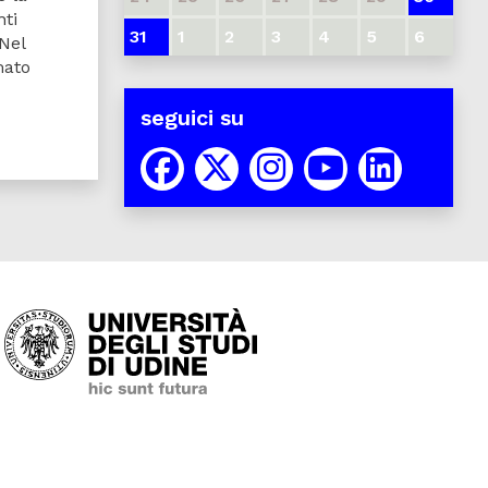
nti
31
1
2
3
4
5
6
 Nel
mato
seguici su