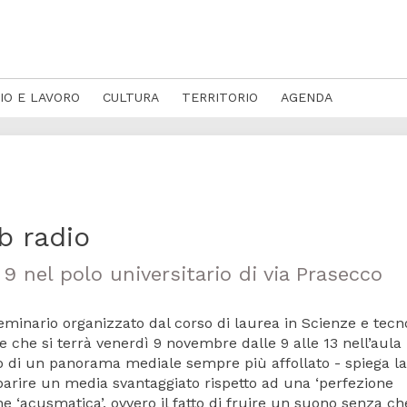
IO E LAVORO
CULTURA
TERRITORIO
AGENDA
b radio
9 nel polo universitario di via Prasecco
 seminario organizzato dal corso di laurea in Scienze e tecn
 che si terrà venerdì 9 novembre dalle 9 alle 13 nell’aula
rno di un panorama mediale sempre più affollato - spiega la
parire un media svantaggiato rispetto ad una ‘perfezione
one ‘acusmatica’, ovvero il fatto di fruire un suono senza ch