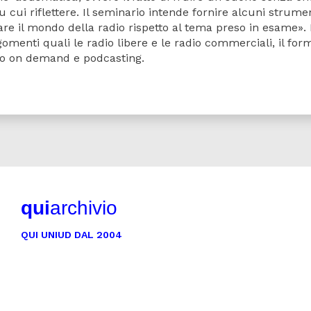
u cui riflettere. Il seminario intende fornire alcuni strume
are il mondo della radio rispetto al tema preso in esame».
gomenti quali le radio libere e le radio commerciali, il for
adio on demand e podcasting.
qui
archivio
QUI UNIUD DAL 2004