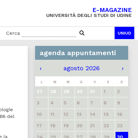
E-MAGAZINE
UNIVERSITÀ DEGLI STUDI DI UDINE
Cerca
UNIUD
agenda appuntamenti
‹
agosto 2026
›
L
M
M
G
V
S
D
27
28
29
30
31
1
2
3
4
5
6
7
8
9
ologie
10
11
12
13
14
15
16
 B6 del
17
18
19
20
21
22
23
e la
24
25
26
27
28
29
30