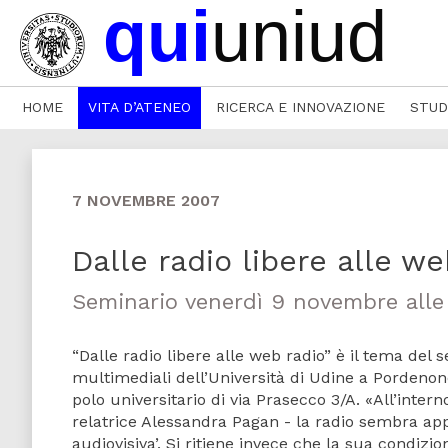
HOME
VITA D’ATENEO
RICERCA E INNOVAZIONE
STUD
7 NOVEMBRE 2007
Dalle radio libere alle we
Seminario venerdì 9 novembre alle 
“Dalle radio libere alle web radio” è il tema del
multimediali dell’Università di Udine a Pordenone
polo universitario di via Prasecco 3/A. «All’inte
relatrice Alessandra Pagan - la radio sembra ap
audiovisiva’. Si ritiene invece che la sua condizi