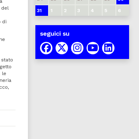
 a
 del
31
1
2
3
4
5
6
 di
seguici su
ine
 stato
getto
 le
neria
cco,