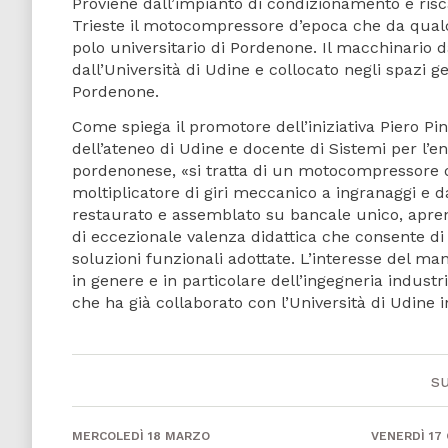
Proviene dall’impianto di condizionamento e risc
Trieste il motocompressore d’epoca che da qualche 
polo universitario di Pordenone. Il macchinario d
dall’Università di Udine e collocato negli spazi 
Pordenone.
Come spiega il promotore dell’iniziativa Piero P
dell’ateneo di Udine e docente di Sistemi per l’en
pordenonese, «si tratta di un motocompressore 
moltiplicatore di giri meccanico a ingranaggi e 
restaurato e assemblato su bancale unico, apren
di eccezionale valenza didattica che consente di 
soluzioni funzionali adottate. L’interesse del ma
in genere e in particolare dell’ingegneria industr
che ha già collaborato con l’Università di Udine in
s
MERCOLEDÌ 18 MARZO
VENERDÌ 17