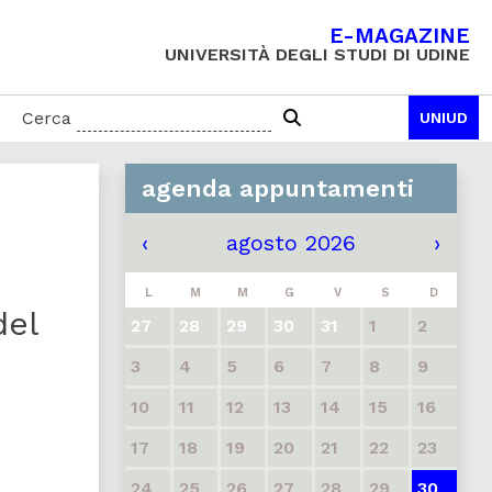
E-MAGAZINE
UNIVERSITÀ DEGLI STUDI DI UDINE
Cerca
UNIUD
agenda appuntamenti
‹
agosto 2026
›
L
M
M
G
V
S
D
del
27
28
29
30
31
1
2
3
4
5
6
7
8
9
10
11
12
13
14
15
16
17
18
19
20
21
22
23
24
25
26
27
28
29
30