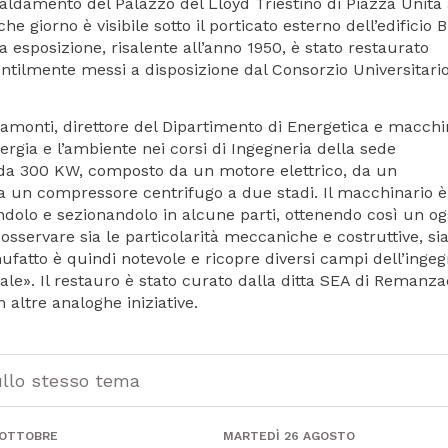
aldamento del Palazzo del Lloyd Triestino di Piazza Unità
giorno è visibile sotto il porticato esterno dell’edificio B
a esposizione, risalente all’anno 1950, è stato restaurato
gentilmente messi a disposizione dal Consorzio Universitario
inamonti, direttore del Dipartimento di Energetica e macch
ergia e l’ambiente nei corsi di Ingegneria della sede
da 300 KW, composto da un motore elettrico, da un
da un compressore centrifugo a due stadi. Il macchinario è
dolo e sezionandolo in alcune parti, ottenendo così un og
osservare sia le particolarità meccaniche e costruttive, sia
nufatto è quindi notevole e ricopre diversi campi dell’ingeg
iale». Il restauro è stato curato dalla ditta SEA di Remanza
 altre analoghe iniziative.
ullo stesso tema
 OTTOBRE
MARTEDÌ 26 AGOSTO