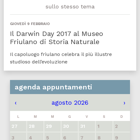
sullo stesso tema
GIOVEDÌ 9 FEBBRAIO
Il Darwin Day 2017 al Museo
Friulano di Storia Naturale
Il capoluogo friulano celebra il più illustre
studioso dell’evoluzione
agenda appuntamenti
‹
agosto 2026
›
L
M
M
G
V
S
D
27
28
29
30
31
1
2
3
4
5
6
7
8
9