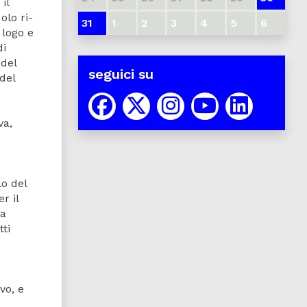
il
olo ri-
31
1
2
3
4
5
6
 logo e
di
 del
seguici su
del
va,
lo del
r il
ra
ti
vo, e