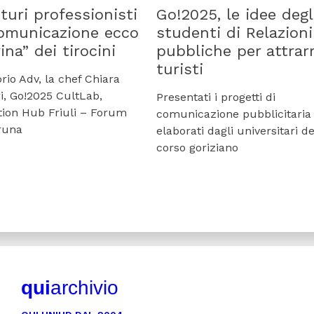
uturi professionisti
Go!2025, le idee degl
comunicazione ecco
studenti di Relazioni
rina” dei tirocini
pubbliche per attrar
turisti
io Adv, la chef Chiara
i, Go!2025 CultLab,
Presentati i progetti di
ion Hub Friuli – Forum
comunicazione pubblicitaria
runa
elaborati dagli universitari de
corso goriziano
qui
archivio