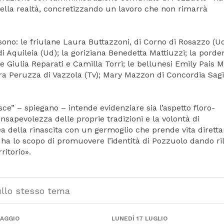
 nella realtà, concretizzando un lavoro che non rimarrà
sono: le friulane Laura Buttazzoni, di Corno di Rosazzo (Ud
 di Aquileia (Ud); la goriziana Benedetta Mattiuzzi; la pord
tine Giulia Reparati e Camilla Torri; le bellunesi Emily Pais
ra Peruzza di Vazzola (Tv); Mary Mazzon di Concordia Sagi
isce” – spiegano – intende evidenziare sia l’aspetto floro-
consapevolezza delle proprie tradizioni e la volontà di
dea della rinascita con un germoglio che prende vita diret
eo ha lo scopo di promuovere l’identità di Pozzuolo dando ri
rritorio».
ullo stesso tema
MAGGIO
LUNEDÌ 17 LUGLIO