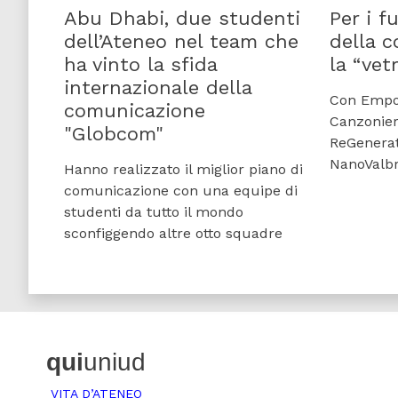
Abu Dhabi, due studenti
Per i f
dell’Ateneo nel team che
della 
ha vinto la sfida
la “vet
internazionale della
Con Empor
comunicazione
Canzonier
"Globcom"
ReGenerat
NanoValb
Hanno realizzato il miglior piano di
comunicazione con una equipe di
studenti da tutto il mondo
sconfiggendo altre otto squadre
qui
uniud
VITA D’ATENEO