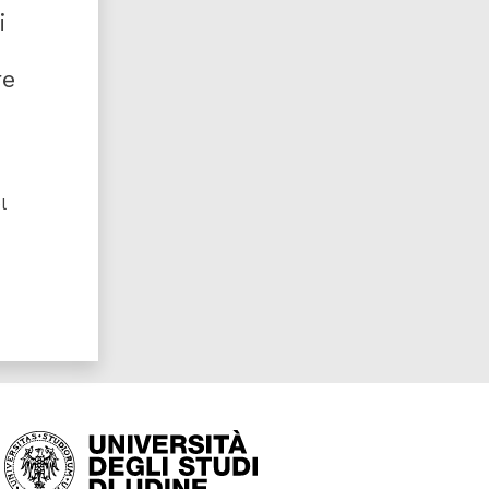
i
re
l