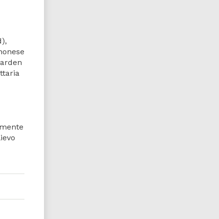
),
enonese
 Marden
ttaria
tamente
lievo