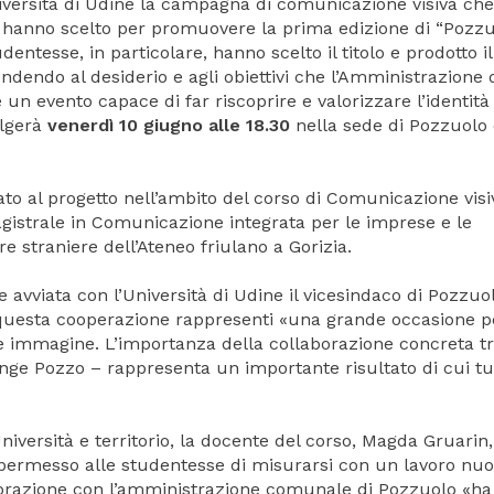
niversità di Udine la campagna di comunicazione visiva che 
) hanno scelto per promuovere la prima edizione di “Pozzu
udentesse, in particolare, hanno scelto il titolo e prodotto il
ndendo al desiderio e agli obiettivi che l’Amministrazione 
e un evento capace di far riscoprire e valorizzare l’identità
olgerà
venerdì 10 giugno alle 18.30
nella sede di Pozzuolo 
to al progetto nell’ambito del corso di Comunicazione visi
gistrale in Comunicazione integrata per le imprese e le
re straniere dell’Ateneo friulano a Gorizia.
ne avviata con l’Università di Udine il vicesindaco di Pozzuo
 questa cooperazione rappresenti «una grande occasione pe
 e immagine. L’importanza della collaborazione concreta t
unge Pozzo – rappresenta un importante risultato di cui tut
iversità e territorio, la docente del corso, Magda Gruarin,
 permesso alle studentesse di misurarsi con un lavoro nuo
borazione con l’amministrazione comunale di Pozzuolo «ha