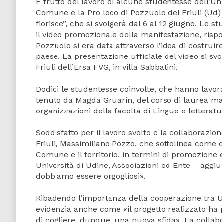
È frutto del lavoro di alcune studentesse dell’U
Comune e la Pro loco di Pozzuolo del Friuli (Ud
fiorisce”, che si svolgerà dal 6 al 12 giugno. Le st
il video promozionale della manifestazione, rispo
Pozzuolo si era data attraverso l’idea di costruir
paese. La presentazione ufficiale del video si sv
Friuli dell’Ersa FVG, in villa Sabbatini.
Dodici le studentesse coinvolte, che hanno lavora
tenuto da Magda Gruarin, del corso di laurea ma
organizzazioni della facoltà di Lingue e letteratu
Soddisfatto per il lavoro svolto e la collaborazio
Friuli, Massimiliano Pozzo, che sottolinea come
Comune e il territorio, in termini di promozione
Università di Udine, Associazioni ed Ente – aggi
dobbiamo essere orgogliosi».
Ribadendo l’importanza della cooperazione tra Un
evidenzia anche come «il progetto realizzato ha
di cogliere, dunque, una nuova sfida». La colla