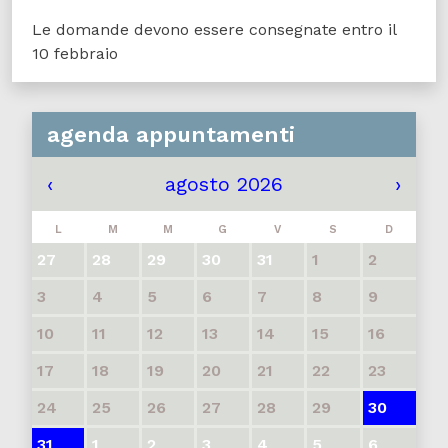
Le domande devono essere consegnate entro il
10 febbraio
agenda appuntamenti
‹
agosto 2026
›
L
M
M
G
V
S
D
27
28
29
30
31
1
2
3
4
5
6
7
8
9
10
11
12
13
14
15
16
17
18
19
20
21
22
23
24
25
26
27
28
29
30
31
1
2
3
4
5
6