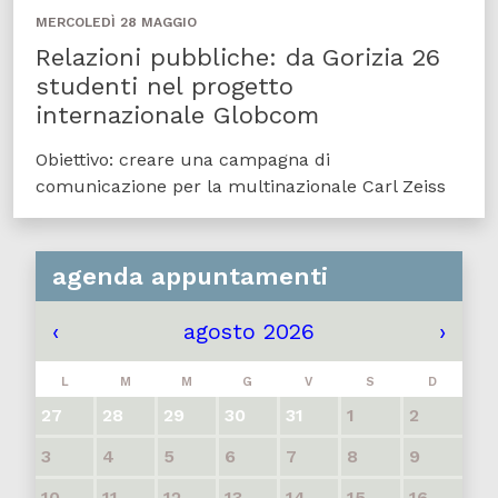
MERCOLEDÌ 28 MAGGIO
Relazioni pubbliche: da Gorizia 26
studenti nel progetto
internazionale Globcom
Obiettivo: creare una campagna di
comunicazione per la multinazionale Carl Zeiss
agenda appuntamenti
‹
agosto 2026
›
L
M
M
G
V
S
D
27
28
29
30
31
1
2
3
4
5
6
7
8
9
10
11
12
13
14
15
16