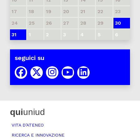
17
18
19
20
21
22
23
24
25
26
27
28
29
30
31
1
2
3
4
5
6
seguici su
qui
uniud
VITA D’ATENEO
RICERCA E INNOVAZIONE