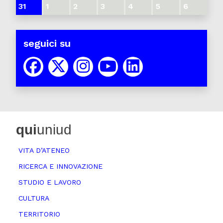
31
1
2
3
4
5
6
seguici su
qui
uniud
VITA D’ATENEO
RICERCA E INNOVAZIONE
STUDIO E LAVORO
CULTURA
TERRITORIO