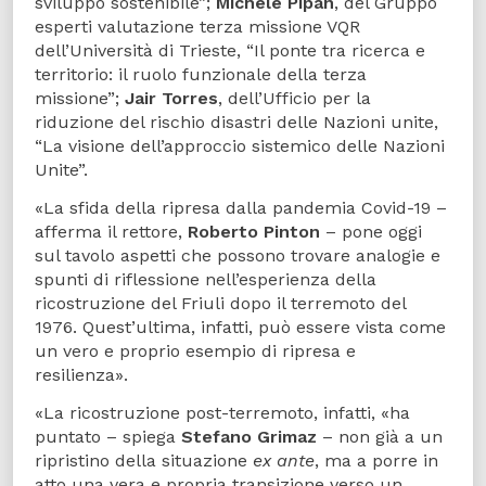
sviluppo sostenibile”;
Michele Pipan
, del Gruppo
esperti valutazione terza missione VQR
dell’Università di Trieste, “Il ponte tra ricerca e
territorio: il ruolo funzionale della terza
missione”;
Jair Torres
, dell’Ufficio per la
riduzione del rischio disastri delle Nazioni unite,
“La visione dell’approccio sistemico delle Nazioni
Unite”.
«La sfida della ripresa dalla pandemia Covid-19 –
afferma il rettore,
Roberto Pinton
– pone oggi
sul tavolo aspetti che possono trovare analogie e
spunti di riflessione nell’esperienza della
ricostruzione del Friuli dopo il terremoto del
1976. Quest’ultima, infatti, può essere vista come
un vero e proprio esempio di ripresa e
resilienza».
«La ricostruzione post-terremoto, infatti, «ha
puntato – spiega
Stefano Grimaz
– non già a un
ripristino della situazione
ex ante
, ma a porre in
atto una vera e propria transizione verso un