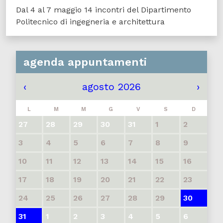
Dal 4 al 7 maggio 14 incontri del Dipartimento
Politecnico di ingegneria e architettura
agenda appuntamenti
‹
agosto 2026
›
L
M
M
G
V
S
D
27
28
29
30
31
1
2
3
4
5
6
7
8
9
10
11
12
13
14
15
16
17
18
19
20
21
22
23
24
25
26
27
28
29
30
31
1
2
3
4
5
6