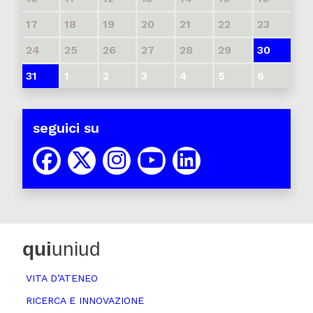
17
18
19
20
21
22
23
24
25
26
27
28
29
30
31
1
2
3
4
5
6
seguici su
qui
uniud
VITA D’ATENEO
RICERCA E INNOVAZIONE