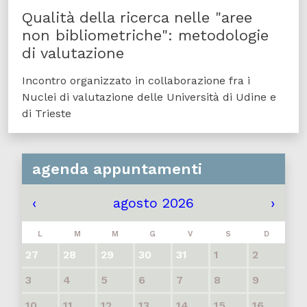
Qualità della ricerca nelle "aree
non bibliometriche": metodologie
di valutazione
Incontro organizzato in collaborazione fra i
Nuclei di valutazione delle Università di Udine e
di Trieste
agenda appuntamenti
‹
agosto 2026
›
L
M
M
G
V
S
D
27
28
29
30
31
1
2
3
4
5
6
7
8
9
10
11
12
13
14
15
16