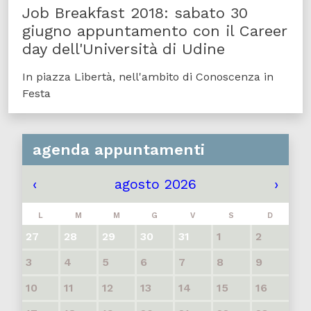
Job Breakfast 2018: sabato 30
giugno appuntamento con il Career
day dell'Università di Udine
In piazza Libertà, nell'ambito di Conoscenza in
Festa
agenda appuntamenti
‹
agosto 2026
›
L
M
M
G
V
S
D
27
28
29
30
31
1
2
3
4
5
6
7
8
9
10
11
12
13
14
15
16