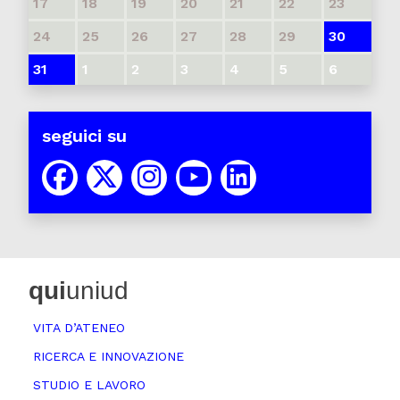
17
18
19
20
21
22
23
24
25
26
27
28
29
30
31
1
2
3
4
5
6
seguici su
qui
uniud
VITA D’ATENEO
RICERCA E INNOVAZIONE
STUDIO E LAVORO