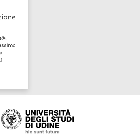
zione
gia
Massimo
ia
i