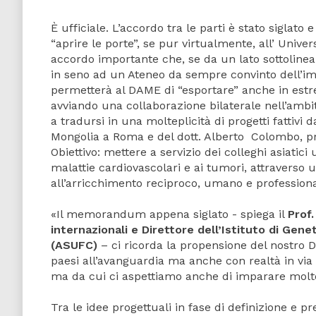
È ufficiale. L’accordo tra le parti è stato siglato
“aprire le porte”, se pur virtualmente, all’ Univ
accordo importante che, se da un lato sottoline
in seno ad un Ateneo da sempre convinto dell’imp
permetterà al DAME di “esportare” anche in estr
avviando una collaborazione bilaterale nell’ambit
a tradursi in una molteplicità di progetti fattivi
Mongolia a Roma e del dott. Alberto Colombo, p
Obiettivo: mettere a servizio dei colleghi asiati
malattie cardiovascolari e ai tumori, attraverso
all’arricchimento reciproco, umano e professiona
«Il memorandum appena siglato - spiega il
Prof
internazionali e
Direttore dell’Istituto di Genet
(ASUFC)
– ci ricorda la propensione del nostro 
paesi all’avanguardia ma anche con realtà in vi
ma da cui ci aspettiamo anche di imparare molt
Tra le idee progettuali in fase di definizione e p