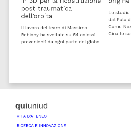
in 3D per la ricostruzione
origine
post traumatica
Lo studio 
dell’orbita
dal Polo 
Como Next
Il lavoro del team di Massimo
Cina lo s
Robiony ha svettato su 54 colossi
provenienti da ogni parte del globo
qui
uniud
VITA D’ATENEO
RICERCA E INNOVAZIONE