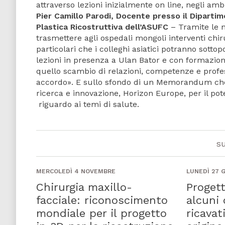
attraverso lezioni inizialmente on line, negli amb
Pier Camillo Parodi, Docente presso il Dipartim
Plastica Ricostruttiva dell’ASUFC
– Tramite le n
trasmettere agli ospedali mongoli interventi chiru
particolari che i colleghi asiatici potranno sott
lezioni in presenza a Ulan Bator e con formazio
quello scambio di relazioni, competenze e profess
accordo». E sullo sfondo di un Memorandum che 
ricerca e innovazione, Horizon Europe, per il po
riguardo ai temi di salute.
s
MERCOLEDÌ 4 NOVEMBRE
LUNEDÌ 27 
Chirurgia maxillo-
Progett
facciale: riconoscimento
alcuni 
mondiale per il progetto
ricavat