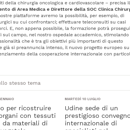
iti della chirurgia oncologica e cardiovascolare – precisa i
ento di Area Medica e Direttore della SOC Clinica Chirur
ostre piattaforme avremo la possibilità, per esempio, di
rgici su cui confrontarci; effettuare teleconsulti su casi
oporci. E, non appena possibile, la formazione potrà prosegu
ni sul campo, nel nostro ospedale accademico, stimolando
ionalità che è tra gli obiettivi più importanti di questo
già si preannuncia intenso, il nuovo progetto europeo su
tenziamento della cooperazione internazionale con partico
ullo stesso tema
GENNAIO
MARTEDÌ 10 LUGLIO
o per ricostruire
Udine sede di un
organi con tessuti
prestigioso convegn
i da materiali di
internazionale di