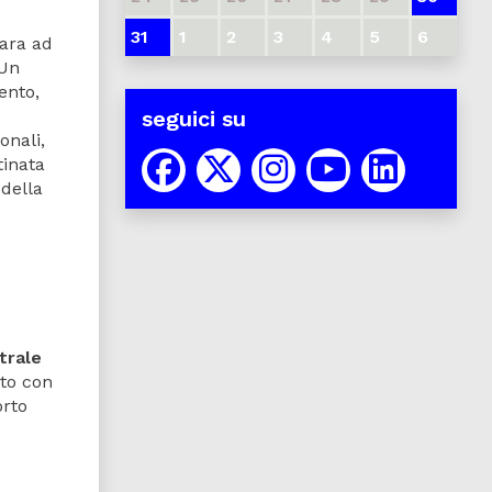
31
1
2
3
4
5
6
para ad
 Un
ento,
seguici su
onali,
tinata
 della
trale
nto con
orto