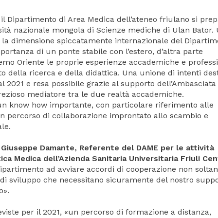
 e il Dipartimento di Area Medica dell’ateneo friulano si pre
ersità nazionale mongola di Scienze mediche di Ulan Bator.
a la dimensione spiccatamente internazionale del Dipartim
ortanza di un ponte stabile con l’estero, d’altra parte
emo Oriente le proprie esperienze accademiche e professi
o della ricerca e della didattica. Una unione di intenti des
 dal 2021 e resa possibile grazie al supporto dell’Ambasciata
rezioso mediatore tra le due realtà accademiche.
ci un know how importante, con particolare riferimento alle
 un percorso di collaborazione improntato allo scambio e
le.
. Giuseppe Damante, Referente del DAME per le attività
ica Medica dell’Azienda Sanitaria Universitaria Friuli Cen
Dipartimento ad avviare accordi di cooperazione non solta
a di sviluppo che necessitano sicuramente del nostro supp
o».
reviste per il 2021, «un percorso di formazione a distanza,