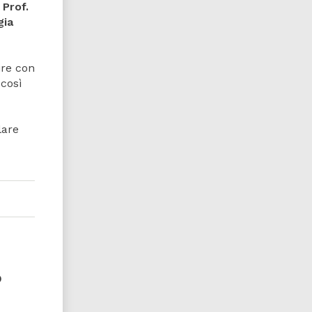
l
Prof.
gia
ire con
 così
lare
o