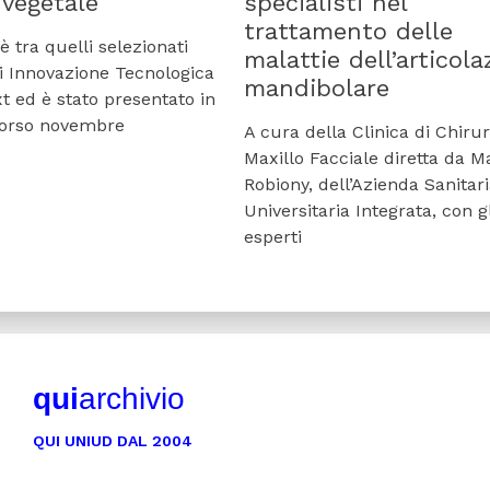
 vegetale
specialisti nel
trattamento delle
è tra quelli selezionati
malattie dell’articola
di Innovazione Tecnologica
mandibolare
 ed è stato presentato in
corso novembre
A cura della Clinica di Chirur
Maxillo Facciale diretta da 
Robiony, dell’Azienda Sanitar
Universitaria Integrata, con gl
esperti
qui
archivio
QUI UNIUD DAL 2004