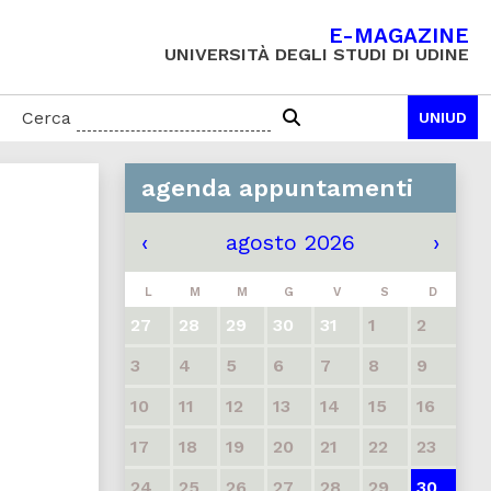
E-MAGAZINE
UNIVERSITÀ DEGLI STUDI DI UDINE
Cerca
UNIUD
agenda appuntamenti
‹
agosto 2026
›
L
M
M
G
V
S
D
27
28
29
30
31
1
2
3
4
5
6
7
8
9
10
11
12
13
14
15
16
17
18
19
20
21
22
23
24
25
26
27
28
29
30