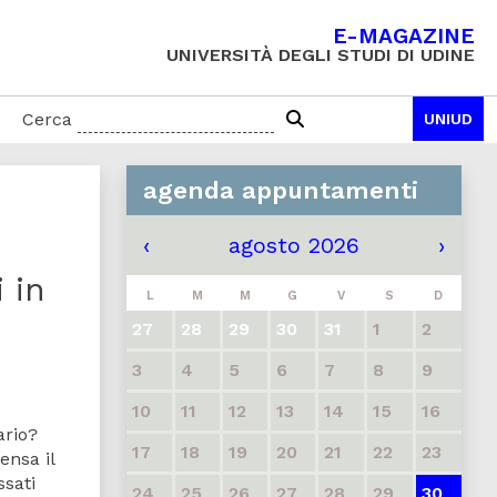
E-MAGAZINE
UNIVERSITÀ DEGLI STUDI DI UDINE
Cerca
UNIUD
agenda appuntamenti
‹
agosto 2026
›
 in
L
M
M
G
V
S
D
27
28
29
30
31
1
2
3
4
5
6
7
8
9
10
11
12
13
14
15
16
ario?
17
18
19
20
21
22
23
ensa il
ssati
24
25
26
27
28
29
30