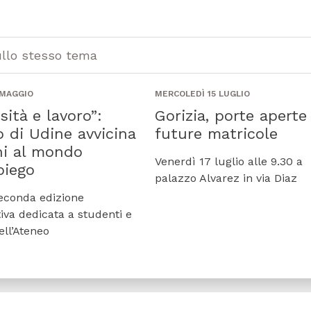
ullo stesso tema
 MAGGIO
MERCOLEDÌ 15 LUGLIO
sità e lavoro”:
Gorizia, porte aperte 
o di Udine avvicina
future matricole
ni al mondo
Venerdì 17 luglio alle 9.30 a
piego
palazzo Alvarez in via Diaz
seconda edizione
ativa dedicata a studenti e
ell’Ateneo