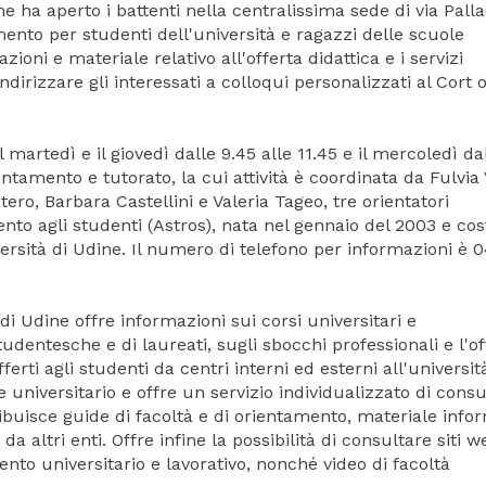
ha aperto i battenti nella centralissima sede di via Palla
ento per studenti dell'università e ragazzi delle scuole
zioni e materiale relativo all'offerta didattica e i servizi
irizzare gli interessati a colloqui personalizzati al Cort o
martedì e il giovedì dalle 9.45 alle 11.45 e il mercoledì da
entamento e tutorato, la cui attività è coordinata da Fulvia
ero, Barbara Castellini e Valeria Tageo, tre orientatori
nto agli studenti (Astros), nata nel gennaio del 2003 e cos
iversità di Udine. Il numero di telefono per informazioni è 
di Udine offre informazioni sui corsi universitari e
tudentesche e di laureati, sugli sbocchi professionali e l'of
ferti agli studenti da centri interni ed esterni all'universit
e universitario e offre un servizio individualizzato di cons
ibuisce guide di facoltà e di orientamento, materiale info
e da altri enti. Offre infine la possibilità di consultare siti 
ento universitario e lavorativo, nonché video di facoltà