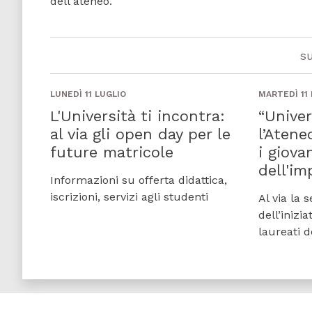
dell'ateneo.
s
LUNEDÌ 11 LUGLIO
MARTEDÌ 11
L'Università ti incontra:
“Univer
al via gli open day per le
l’Atene
future matricole
i giova
dell'im
Informazioni su offerta didattica,
iscrizioni, servizi agli studenti
Al via la 
dell’inizi
laureati d