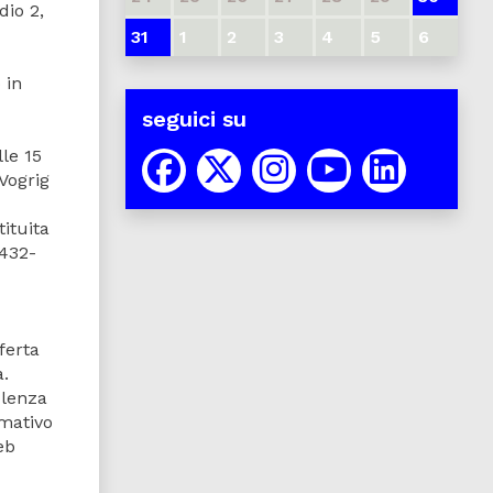
dio 2,
31
1
2
3
4
5
6
 in
seguici su
lle 15
 Vogrig
tituita
0432-
ferta
à.
ulenza
rmativo
web