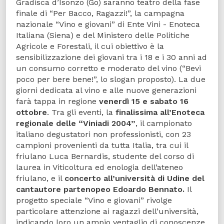
Gradisca d’Isonzo (Go) saranno teatro della fase
finale di “Per Bacco, Ragazzi!”, la campagna
nazionale “Vino e giovani” di Ente Vini - Enoteca
Italiana (Siena) e del Ministero delle Politiche
Agricole e Forestali, il cui obiettivo è la
sensibilizzazione dei giovani tra i 18 e i 30 anni ad
un consumo corretto e moderato del vino (“Bevi
poco per bere bene!”, lo slogan proposto). La due
giorni dedicata al vino e alle nuove generazioni
farà tappa in regione
venerdì 15 e sabato 16
ottobre
. Tra gli eventi, la
finalissima all’Enoteca
regionale delle “Viniadi 2004”
, il campionato
italiano degustatori non professionisti, con 23
campioni provenienti da tutta Italia, tra cui il
friulano Luca Bernardis, studente del corso di
laurea in Viticoltura ed enologia dell’ateneo
friulano, e il
concerto all’università di Udine del
cantautore partenopeo Edoardo Bennato.
Il
progetto speciale “Vino e giovani” rivolge
particolare attenzione ai ragazzi dell’università,
indicando loro un ampio ventaglio di conoscenze