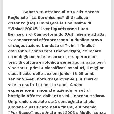
Sabato
16 ottobre alle 14 all’Enoteca
Regionale “La Serenissima” di Gradisca
d’Isonzo (Ud)
si svolgerà la
finalissima di
“Viniadi 2004”
. Il ventiquattrenne Luca
Bernardis di Campoformido (Ud) insieme ad altri
22 concorrenti affronteranno la duplice prova
di degustazione bendata di 7 vini. I finalisti
dovranno riconoscere i monovitigni, collocare
cronologicamente le annate, e superare un
test di cultura enologica generale. In palio per i
vincitori (i primi 3 classificati assoluti, il miglior
classificato delle sezioni junior 18-25 anni,
senior 26-40, hors d’age over 40), 4 filari di
vite in usufrutto per tre anni, 4 wine
experience in rinomate aziende, e set di
bottiglie offerte dall’Ente vini-Enoteca italiana.
Un premio speciale sarà consegnato al più
giovane classificato nella finale, e il premio
“Per Bacco”, assegnato nel 2003 a Medici senza