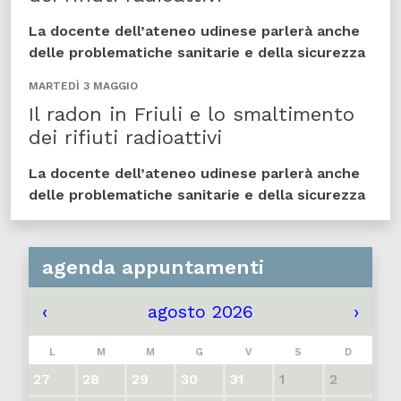
La docente dell’ateneo udinese parlerà anche
delle problematiche sanitarie e della sicurezza
MARTEDÌ 3 MAGGIO
Il radon in Friuli e lo smaltimento
dei rifiuti radioattivi
La docente dell’ateneo udinese parlerà anche
delle problematiche sanitarie e della sicurezza
agenda appuntamenti
‹
agosto 2026
›
L
M
M
G
V
S
D
27
28
29
30
31
1
2