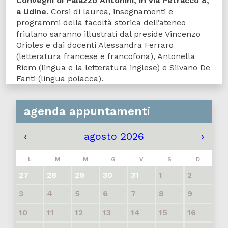
Convegni di Palazzo Antonini, in via Petracco
8,
a
Udine
. Corsi di laurea, insegnamenti e
programmi della facoltà storica dell’ateneo
friulano saranno illustrati dal preside Vincenzo
Orioles e dai docenti Alessandra Ferraro
(letteratura francese e francofona), Antonella
Riem (lingua e la letteratura inglese) e Silvano De
Fanti (lingua polacca).
agenda appuntamenti
‹
agosto 2026
›
L
M
M
G
V
S
D
27
28
29
30
31
1
2
3
4
5
6
7
8
9
10
11
12
13
14
15
16