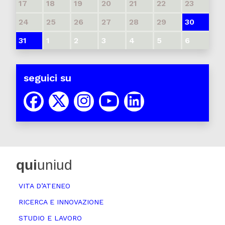
17
18
19
20
21
22
23
24
25
26
27
28
29
30
31
1
2
3
4
5
6
seguici su
qui
uniud
VITA D’ATENEO
RICERCA E INNOVAZIONE
STUDIO E LAVORO