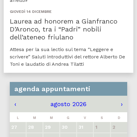
affetto»
GIOVEDÌ 14 DICEMBRE
Laurea ad honorem a Gianfranco
D’Aronco, tra i “Padri” nobili
dell’ateneo friulano
Attesa per la sua lectio sul tema “Leggere e
scrivere” Saluti introduttivi del rettore Alberto De
Toni e laudatio di Andrea Tilatti
agenda appuntamenti
‹
agosto 2026
›
L
M
M
G
V
S
D
27
28
29
30
31
1
2