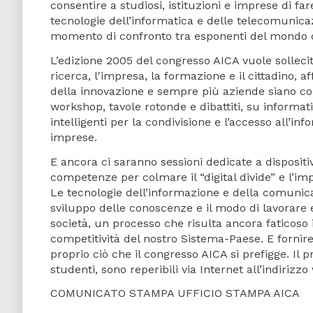
consentire a studiosi, istituzioni e imprese di far
tecnologie dell’informatica e delle telecomunicaz
momento di confronto tra esponenti del mondo de
L’edizione 2005 del congresso AICA vuole sollecita
ricerca, l'impresa, la formazione e il cittadino,
della innovazione e sempre più aziende siano com
workshop, tavole rotonde e dibattiti, su informati
intelligenti per la condivisione e l’accesso all’inf
imprese.
E ancora ci saranno sessioni dedicate a dispositiv
competenze per colmare il “digital divide” e l’im
Le tecnologie dell’informazione e della comuni
sviluppo delle conoscenze e il modo di lavorare e f
società, un processo che risulta ancora faticoso 
competitività del nostro Sistema-Paese. E fornire
proprio ciò che il congresso AICA si prefigge. Il 
studenti, sono reperibili via Internet all’indirizz
COMUNICATO STAMPA UFFICIO STAMPA AICA