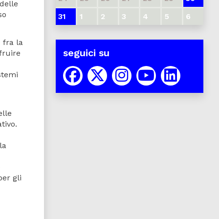
 delle
so
31
1
2
3
4
5
6
 fra la
seguici su
fruire
stemi
elle
tivo.
la
è
er gli