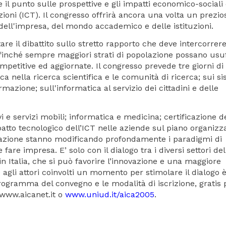
e il punto sulle prospettive e gli impatti economico-sociali
ioni (ICT). Il congresso offrirà ancora una volta un prezio
ll'impresa, del mondo accademico e delle istituzioni.
re il dibattito sullo stretto rapporto che deve intercorrere
 affinché sempre maggiori strati di popolazione possano usu
petitive ed aggiornate. Il congresso prevede tre giorni di
ca nella ricerca scientifica e le comunità di ricerca; sui si
ormazione; sull'informatica al servizio dei cittadini e delle
i e servizi mobili; informatica e medicina; certificazione d
patto tecnologico dell’ICT nelle aziende sul piano organizza
cazione stanno modificando profondamente i paradigmi di
are impresa. E’ solo con il dialogo tra i diversi settori del
in Italia, che si può favorire l’innovazione e una maggiore
 agli attori coinvolti un momento per stimolare il dialogo 
programma del convegno e le modalità di iscrizione, gratis p
o www.aicanet.it o
www.uniud.it/aica2005
.