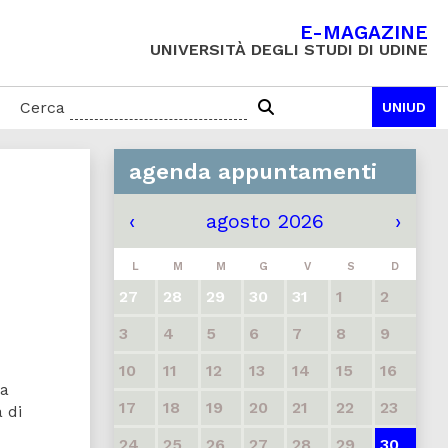
E-MAGAZINE
UNIVERSITÀ DEGLI STUDI DI UDINE
Cerca
UNIUD
agenda appuntamenti
‹
agosto 2026
›
L
M
M
G
V
S
D
27
28
29
30
31
1
2
3
4
5
6
7
8
9
10
11
12
13
14
15
16
la
17
18
19
20
21
22
23
 di
24
25
26
27
28
29
30