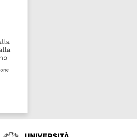
lla
alla
ino
ione