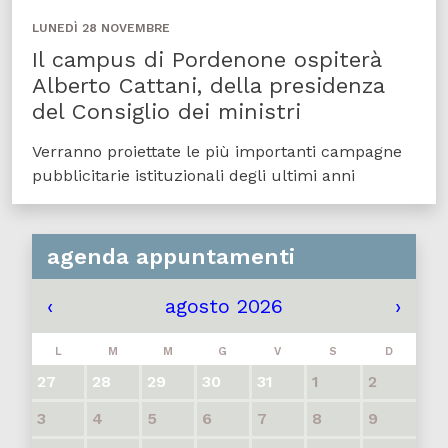
LUNEDÌ 28 NOVEMBRE
Il campus di Pordenone ospiterà
Alberto Cattani, della presidenza
del Consiglio dei ministri
Verranno proiettate le più importanti campagne
pubblicitarie istituzionali degli ultimi anni
agenda appuntamenti
‹
agosto 2026
›
L
M
M
G
V
S
D
27
28
29
30
31
1
2
3
4
5
6
7
8
9