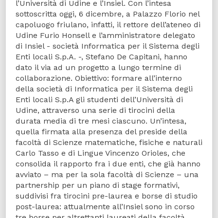
l’Università di Udine e l’Insiel. Con l’intesa
sottoscritta oggi, 6 dicembre, a Palazzo Florio nel
capoluogo friulano, infatti, il rettore dell’ateneo di
Udine Furio Honsell e l’amministratore delegato
di Insiel - società Informatica per il Sistema degli
Enti locali S.p.A. -, Stefano De Capitani, hanno
dato il via ad un progetto a lungo termine di
collaborazione. Obiettivo: formare all’interno
della società di Informatica per il Sistema degli
Enti locali S.p.A gli studenti dell’Università di
Udine, attraverso una serie di tirocini della
durata media di tre mesi ciascuno. Un’intesa,
quella firmata alla presenza del preside della
facoltà di Scienze matematiche, fisiche e naturali
Carlo Tasso e di Lingue Vincenzo Orioles, che
consolida il rapporto fra i due enti, che già hanno
avviato – ma per la sola facoltà di Scienze – una
partnership per un piano di stage formativi,
suddivisi fra tirocini pre-laurea e borse di studio
post-laurea: attualmente all’Insiel sono in corso
tre borse per altrettanti laureati della facoltà